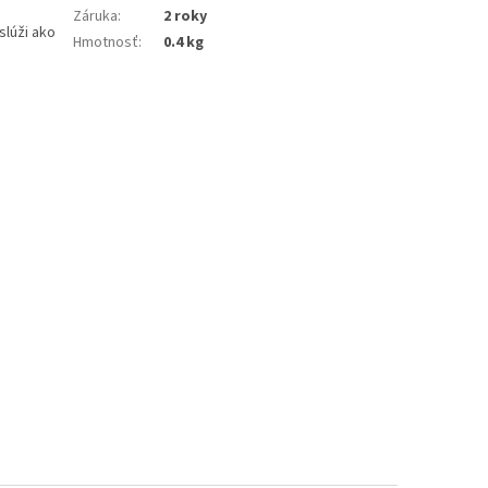
Záruka
:
2 roky
slúži ako
Hmotnosť
:
0.4 kg