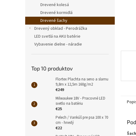
Drevené kolesá
Drevené kormidlá
Drevené šachy
Drevený obklad - Perodrážka
LED svetlá na AKU batérie
Vybavenie dielne - náradie
Top 10 produktov
Flortex Plachta na seno a slamu
9,8m x 12,5m 160g/m2
€249
Milwaukee 18V - Pracovné LED
Popi
svetlo na batériu
€25
Pelech / Vankúš pre psa 100 x 70
Pod
cm - hnedý
€22
Šach