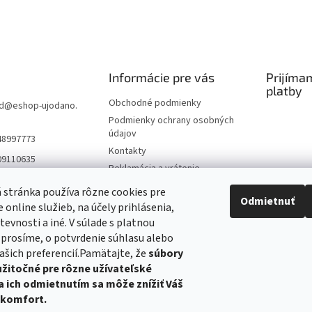
Informácie pre vás
Prijíma
platby
Obchodné podmienky
d
@
eshop-ujodano.
Podmienky ochrany osobných
údajov
48997773
Kontakty
09110635
Reklamácia a vrátenie
Napíšte nám
stránka používa rôzne cookies pre
Odmietnuť
Doprava a platba
 online služieb, na účely prihlásenia,
Výroba - Ako sa to robí
tevnosti a iné. V súlade s platnou
, prosíme, o potvrdenie súhlasu alebo
Blog - Užitočné informácie,
rady a tipy
ašich preferencií.Pamätajte, že
súbory
užitočné pre rôzne užívateľské
a ich odmietnutím sa môže znížiť Váš
 komfort.
Tatranský profil
Hračky
Podhorské balikované seno