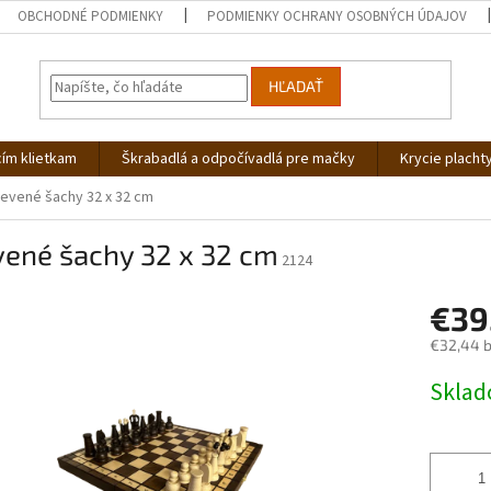
OBCHODNÉ PODMIENKY
PODMIENKY OCHRANY OSOBNÝCH ÚDAJOV
HĽADAŤ
cím klietkam
Škrabadlá a odpočívadlá pre mačky
Krycie placht
evené šachy 32 x 32 cm
vené šachy 32 x 32 cm
2124
€39
€32,44 
Jednotk
Skla
cena: