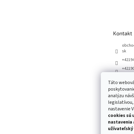
Z
á
p
ä
t
Kontakt
i
e
obcho
sk
+4219
+4219
Táto webová 
poskytovanie
analýzu návš
legislatívou
nastavenie V
cookies sú 
nastavenia 
užívateľský