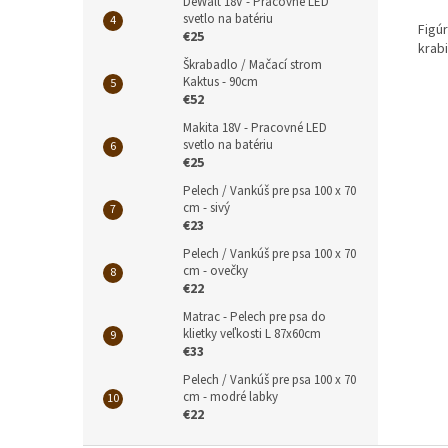
DeWalt 18V - Pracovné LED
svetlo na batériu
Figú
€25
krabi
Škrabadlo / Mačací strom
Kaktus - 90cm
€52
Makita 18V - Pracovné LED
svetlo na batériu
€25
Pelech / Vankúš pre psa 100 x 70
cm - sivý
€23
Pelech / Vankúš pre psa 100 x 70
cm - ovečky
€22
Matrac - Pelech pre psa do
klietky veľkosti L 87x60cm
€33
Pelech / Vankúš pre psa 100 x 70
cm - modré labky
€22