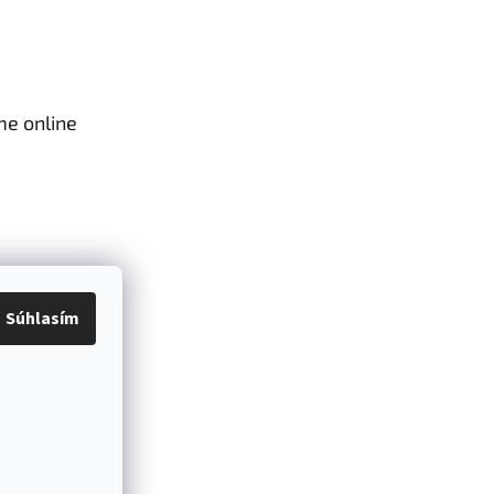
me online
Súhlasím