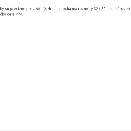
rky sú precízne prevedené. Hracia plocha má rozmery 32 x 32 cm a zároveň 
čka celej hry.