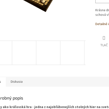
Krásna dr
schová vš
Detailné 
TLAČ
s
Diskusia
robný popis
y ako kráľovská hra - jedna z najobľúbenejších stolných hier na svet