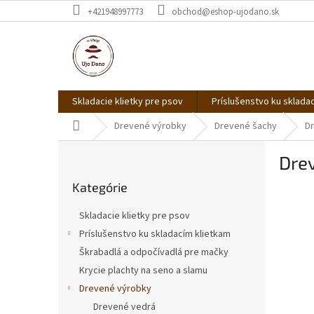
Prejsť
+421948997773
obchod@eshop-ujodano.sk
na
obsah
Skladacie klietky pre psov
Príslušenstvo ku sklada
Domov
Drevené výrobky
Drevené šachy
Dr
B
Dre
o
Preskočiť
č
Kategórie
kategórie
n
ý
Skladacie klietky pre psov
p
Príslušenstvo ku skladacím klietkam
a
Škrabadlá a odpočívadlá pre mačky
n
e
Krycie plachty na seno a slamu
l
Drevené výrobky
Drevené vedrá