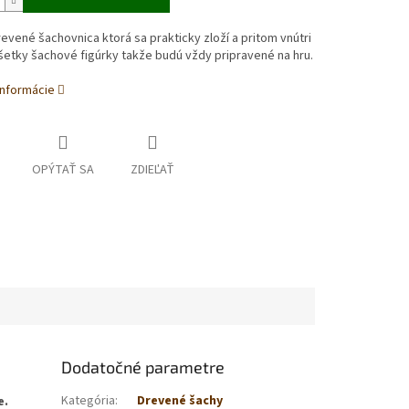
evené šachovnica ktorá sa prakticky zloží a pritom vnútri
etky šachové figúrky takže budú vždy pripravené na hru.
informácie
OPÝTAŤ SA
ZDIEĽAŤ
Dodatočné parametre
Kategória
:
Drevené šachy
e.