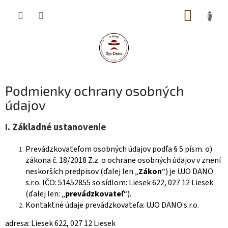
Prejsť
NÁKUP
na
obsah
KOŠÍK
Podmienky ochrany osobných
údajov
I.
Základné ustanovenie
Prevádzkovateľom osobných údajov podľa § 5 písm. o)
zákona č. 18/2018 Z.z. o ochrane osobných údajov v znení
neskorších predpisov (ďalej len „
Zákon
“) je UJO DANO
s.r.o. IČO: 51452855 so sídlom: Liesek 622, 027 12 Liesek
(ďalej len: „
prevádzkovateľ
“).
Kontaktné údaje prevádzkovateľa: UJO DANO s.r.o.
adresa: Liesek 622, 027 12 Liesek