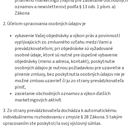
priameho marketingu (najmä pre zasielanie obchodných
oznamov a newsletterov) podľa § 13 ods. 1 písm. a)
Zákona
2. Účelom spracovania osobných údajov je
vybavenie Vašej objednávky a výkon práv a povinností
vyplývajúcich zo zmluvného vzťahu medzi Vami a
prevádzkovateľom; pri objednávke sú vyžadované
osobné údaje, ktoré sú nutné pre úspešné vybavenie
objednávky (meno a adresa, kontakt), poskytnutie
osobných údajov je nutnou požiadavkou pre uzavretie a
plnenie zmluvy, bez poskytnutia osobných údajov nie je
možné zmluvu uzavrieť či ju zo strany prevádzkovateľa
plniť,
zasielanie obchodných oznamov a výkon ďalších
marketingových aktivít.
3. Zo strany prevádzkovateľa dochádza k automatickému
individuálnemu rozhodovaniu v zmysle § 28 Zákona. S takým
spracovaním ste poskytol/la svoj výslovný súhlas.