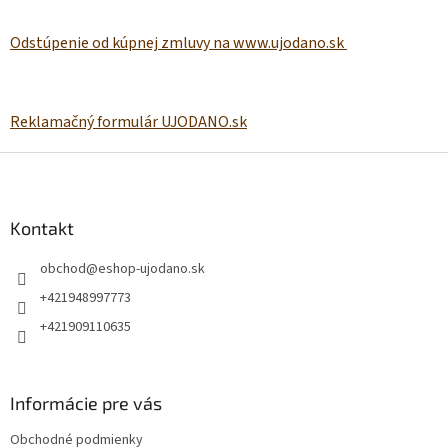
Odstúpenie od kúpnej zmluvy na www.ujodano.sk
Reklamačný formulár UJODANO.sk
Z
á
p
ä
Kontakt
t
obchod
@
eshop-ujodano.sk
i
e
+421948997773
+421909110635
Informácie pre vás
Obchodné podmienky