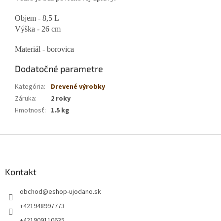
Objem - 8,5 L
Výška - 26 cm
Materiál - borovica
Dodatočné parametre
Kategória
:
Drevené výrobky
Záruka
:
2 roky
Hmotnosť
:
1.5 kg
Z
á
p
ä
Kontakt
t
obchod
@
eshop-ujodano.sk
i
e
+421948997773
+421909110635