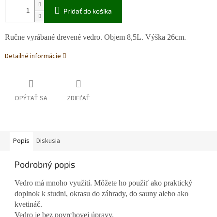
Pridať do košíka
Ručne vyrábané drevené vedro. Objem 8,5L. Výška 26cm.
Detailné informácie
OPÝTAŤ SA
ZDIEĽAŤ
Popis
Diskusia
Podrobný popis
Vedro má mnoho využití. Môžete ho použiť ako praktický
doplnok k studni, okrasu do záhrady, do sauny alebo ako
kvetináč.
Vedro je bez povrchovej úpravy.