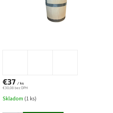
€37
/ ks
€30,08 bez DPH
Jednotková
Skladom
(1 ks)
cena: