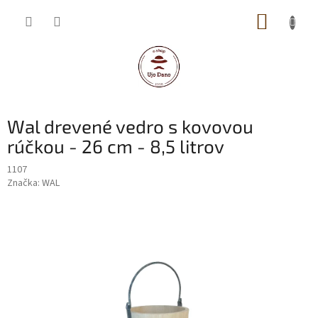
Prejsť
NÁKUP
na
obsah
KOŠÍK
Wal drevené vedro s kovovou
rúčkou - 26 cm - 8,5 litrov
1107
Značka:
WAL