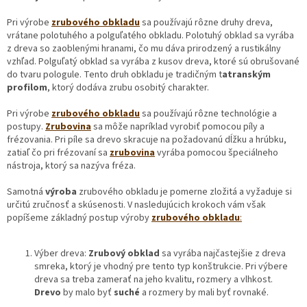
Pri výrobe
zrubového obkladu
sa používajú rôzne druhy dreva,
vrátane polotuhého a polguľatého obkladu. Polotuhý obklad sa vyrába
z dreva so zaoblenými hranami, čo mu dáva prirodzený a rustikálny
vzhľad. Polguľatý obklad sa vyrába z kusov dreva, ktoré sú obrušované
do tvaru pologule. Tento druh obkladu je tradičným t
atranským
profilom
, ktorý dodáva zrubu osobitý charakter.
Pri výrobe
zrubového obkladu
sa používajú rôzne technológie a
postupy.
Zrubovina
sa môže napríklad vyrobiť pomocou píly a
frézovania. Pri píle sa drevo skracuje na požadovanú dĺžku a hrúbku,
zatiaľ čo pri frézovaní sa
zrubovina
vyrába pomocou špeciálneho
nástroja, ktorý sa nazýva fréza.
Samotná
výroba
zrubového obkladu je pomerne zložitá a vyžaduje si
určitú zručnosť a skúsenosti. V nasledujúcich krokoch vám však
popíšeme základný postup výroby
zrubového
obkladu
:
Výber dreva:
Zrubový
obklad
sa vyrába najčastejšie z dreva
smreka, ktorý je vhodný pre tento typ konštrukcie. Pri výbere
dreva sa treba zamerať na jeho kvalitu, rozmery a vlhkost.
Drevo
by malo byť
suché
a rozmery by mali byť rovnaké.