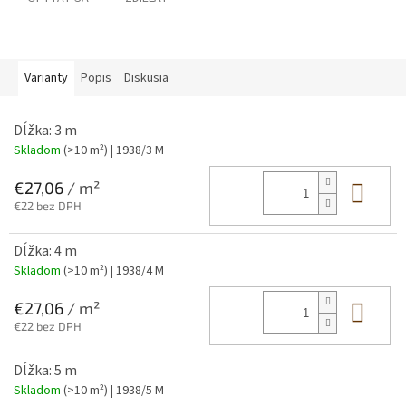
Varianty
Popis
Diskusia
Dĺžka: 3 m
Skladom
(>10 m²)
| 1938/3 M
Do 
€27,06
/ m²
€22 bez DPH
Dĺžka: 4 m
Skladom
(>10 m²)
| 1938/4 M
Do 
€27,06
/ m²
€22 bez DPH
Dĺžka: 5 m
Skladom
(>10 m²)
| 1938/5 M