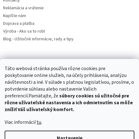
Kontakty
Reklamácia a vrátenie
Napíšte nám
Doprava a platba
Výroba - Ako sa to robí
Blog - Užitočné informácie, rady a tipy
Prijímame online platby
Táto webová stránka používa rôzne cookies pre
poskytovanie online služieb, na účely prihlásenia, analýzu
návštevnosti a iné. V súlade s platnou legislatívou, prosíme, o
potvrdenie súhlasu alebo nastavenie Vašich
preferencií.Pamätajte, že
súbory cookies sú užitočné pre
rôzne užívateľské nastavenia a ich odmietnutím sa môže
Tatranský profil
Hračky
Podhorské balikované seno
znížiť Váš užívateľský komfort.
Viac informácií
tu
.
Vytvoril Shoptet
Nastavenie