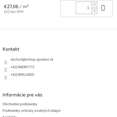
Do 
€27,06
/ m²
€22 bez DPH
Z
á
p
ä
Kontakt
t
obchod
@
eshop-ujodano.sk
i
e
+421948997773
+421909110635
Informácie pre vás
Obchodné podmienky
Podmienky ochrany osobných údajov