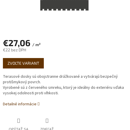
€27,06
/ m²
€22 bez DPH
Jednotková
ZVOĽTE VARIANT
cena:
Terasové dosky sú obojstranne drážkované a vytvárajú bezpečný
protišmykový povrch.
Vyrobené sú z červeného smreku, ktorý je ideálny do exteriéru vďaka
vysokej odolnosti proti vlhkosti.
Detailné informácie
OPÝTAŤ SA
ZDIEĽAŤ