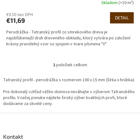
Skladom
(>10 m²)
€9,50 bez DPH
DETAIL
€11,69
Perodrážka - Tatranský profil zo smrekového dreva je
najobľúbenejší druh dreveného obkladu, ktorý vytvára po založení
krásny pravidelný vzor so spojom v tvare písmena "V".
1
položiek celkom
O
v
l
Tatranský profil - perodrážka s rozmerom 100 x 15 mm (šírka x hrúbka).
á
d
Pre dokonalý vzhľad vášho domova neváhajte s výberom Tatranského
a
profilu. V našej ponuke nájdete široký výber kvalitných profi, ktoré
c
dodávame za skvelé ceny.
i
e
Z
p
á
r
p
v
ä
Kontakt
k