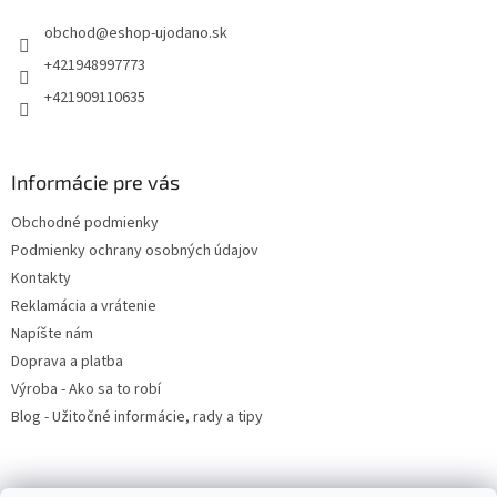
t
y
obchod
@
eshop-ujodano.sk
i
v
ý
e
+421948997773
p
+421909110635
i
s
u
Informácie pre vás
Obchodné podmienky
Podmienky ochrany osobných údajov
Kontakty
Reklamácia a vrátenie
Napíšte nám
Doprava a platba
Výroba - Ako sa to robí
Blog - Užitočné informácie, rady a tipy