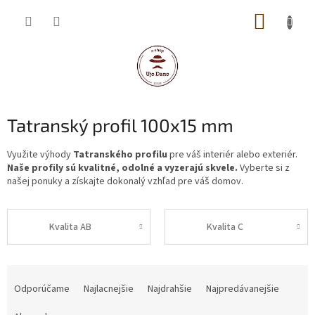
Prejsť
NÁKUP
na
obsah
KOŠÍK
Tatranský profil 100x15 mm
Využite výhody
Tatranského
profilu
pre váš interiér alebo exteriér.
Naše profily sú kvalitné, odolné a vyzerajú skvele.
Vyberte si z
našej ponuky a získajte dokonalý vzhľad pre váš domov.
Kvalita AB
Kvalita C
R
a
Odporúčame
Najlacnejšie
Najdrahšie
Najpredávanejšie
d