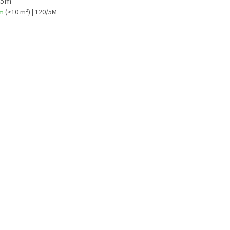
 5m
om
(>10 m²)
| 120/5M