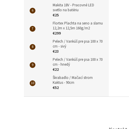
Makita 18V - Pracovné LED
svetlo na batériu
€25
Flortex Plachta na seno a slamu
12,2m x 12,5m 160g/m2
€299
Pelech / Vankúš pre psa 100 x 70
cm - sivý
€23
Pelech / Vankúš pre psa 100 x 70
cm - hnedý
€22
Škrabadlo / Mačací strom
Kaktus - 90cm
€52
Z
á
p
ä
t