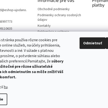
Informácie pre vás
Prijíma
platby
Obchodné podmienky
d
@
eshop-ujodano.
Podmienky ochrany osobných
údajov
48997773
Kontakty
09110635
Reklamácia a vrátenie
Napíšte nám
stránka používa rôzne cookies pre
Odmietnuť
Doprava a platba
 online služieb, na účely prihlásenia,
Výroba - Ako sa to robí
tevnosti a iné. V súlade s platnou
, prosíme, o potvrdenie súhlasu alebo
Blog - Užitočné informácie,
rady a tipy
ašich preferencií.Pamätajte, že
súbory
užitočné pre rôzne užívateľské
a ich odmietnutím sa môže znížiť Váš
 komfort.
Tatranský profil
Hračky
Podhorské balikované seno
cií
tu
.
ie
aviť nastavenie cookies