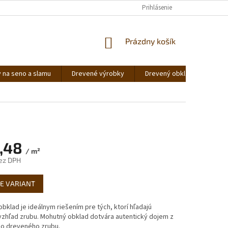
KONTAKTY
REKLAMÁCIA A VRÁTENIE
Prihlásenie
NAPÍŠTE NÁM
DOPRA
NÁKUPNÝ
Prázdny košík
KOŠÍK
y na seno a slamu
Drevené výrobky
Drevený obklad - Perodráž
,48
/ m²
ez DPH
ová
E VARIANT
bklad je ideálnym riešením pre tých, ktorí hľadajú
vzhľad zrubu. Mohutný obklad dotvára autentický dojem z
ho dreveného zrubu.