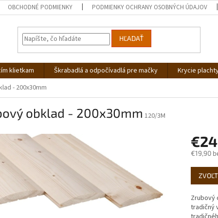
OBCHODNÉ PODMIENKY
PODMIENKY OCHRANY OSOBNÝCH ÚDAJOV
HĽADAŤ
cím klietkam
Škrabadlá a odpočívadlá pre mačky
Krycie placht
klad - 200x30mm
bový obklad - 200x30mm
120/3M
€24
€19,90 b
Jednotk
ZVOĽT
cena:
Zrubový o
tradičný 
tradičné