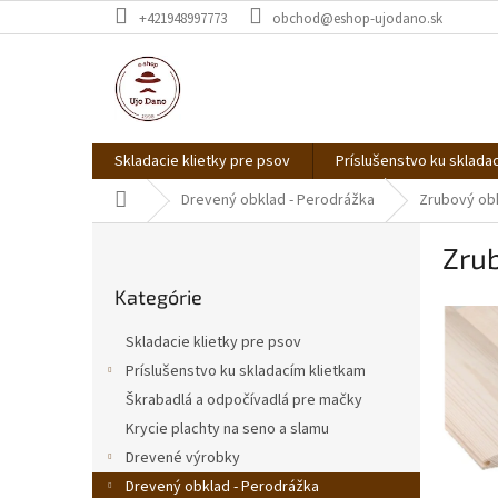
Prejsť
+421948997773
obchod@eshop-ujodano.sk
na
obsah
Skladacie klietky pre psov
Príslušenstvo ku sklada
Domov
Drevený obklad - Perodrážka
Zrubový ob
B
Zru
o
Preskočiť
č
Kategórie
kategórie
n
ý
Skladacie klietky pre psov
p
Príslušenstvo ku skladacím klietkam
a
Škrabadlá a odpočívadlá pre mačky
n
e
Krycie plachty na seno a slamu
l
Drevené výrobky
Drevený obklad - Perodrážka