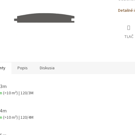
Detailné 
TLAČ
nty
Popis
Diskusia
 3m
om
(>10 m²)
| 120/3M
 4m
om
(>10 m²)
| 120/4M