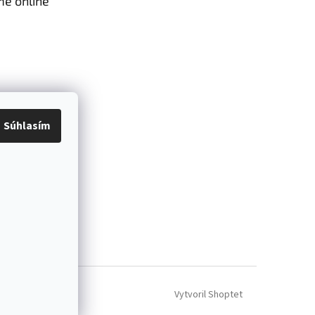
me online
Súhlasím
Vytvoril Shoptet