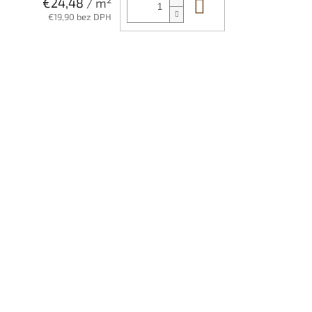
Do košíka
€24,48
/ m²
€19,90 bez DPH