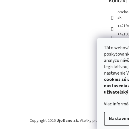
Kontakt
i
e
obcho
sk
+4219
+4219
Táto webová 
poskytovanie
analýzu návš
legislatívou
nastavenie V
cookies sú 
nastavenia 
užívateľský
Viac informá
Nastaven
Copyright 2026
UjoDano.sk
. Všetky práva vyhradené.
Upr