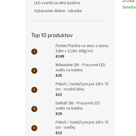
Dĺžka:
LED svetlá na AKU batérie
Sklad
Vybavenie dielne - náradie
Top 10 produktov
Flortex Plachta na seno a slamu
9,8m x 12,5m 160g/m2
€249
Milwaukee 18V - Pracovné LED
svetlo na batériu
€25
Pelech / Vankúš pre psa 100 x 70
cm - modré labky
€22
DeWalt 18V - Pracovné LED
svetlo na batériu
€25
Pelech / Vankúš pre psa 100 x 70
cm - ovečky
€22