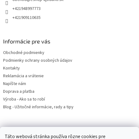
i
e
+421948997773
+421909110635
Informácie pre vás
Obchodné podmienky
Podmienky ochrany osobných údajov
Kontakty
Reklamácia a vrátenie
Napíšte nám
Doprava a platba
Výroba - Ako sa to robí
Blog - Užitočné informácie, rady a tipy
Prijímame online platby
Táto webová stránka používa rôzne cookies pre