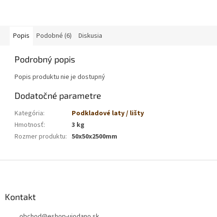
Popis
Podobné (6)
Diskusia
Podrobný popis
Popis produktu nie je dostupný
Dodatočné parametre
Kategória
:
Podkladové laty / lišty
Hmotnosť
:
3 kg
Rozmer produktu
:
50x50x2500mm
Z
á
p
ä
Kontakt
t
obchod
@
eshop-ujodano.sk