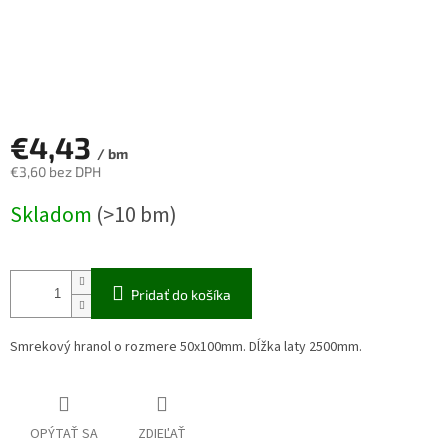
€4,43
/ bm
€3,60 bez DPH
Jednotková
Skladom
(>10 bm)
cena:
Pridať do košíka
Smrekový hranol o rozmere 50x100mm. Dĺžka laty 2500mm.
OPÝTAŤ SA
ZDIEĽAŤ